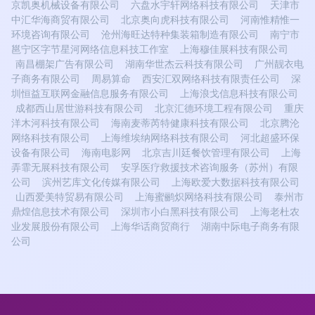
京凯奥机械设备有限公司
六盘水宇轩网络科技有限公司
天津市
中汇华海商贸有限公司
北京奥向虎科技有限公司
河南惟精惟一
环境咨询有限公司
沧州海旺达特种集装箱制造有限公司
南宁市
邕宁区字节星河网络信息科技工作室
上海穆佳展科技有限公司
南昌棚架广告有限公司
湖南华世杰云科技有限公司
广州靓衣电
子商务有限公司
周易算命
西安汇双网络科技有限责任公司
深
圳恒益互联网金融信息服务有限公司
上海浪戈信息科技有限公司
成都西山居世游科技有限公司
北京汇德环境工程有限公司
重庆
洋木河科技有限公司
海南麦蒂芮特健康科技有限公司
北京腾沦
网络科技有限公司
上海维埃纳网络科技有限公司
河北超盛环保
设备有限公司
海南电影网
北京吉川廷餐饮管理有限公司
上海
弄霏无展科技有限公司
安孚医疗救援技术咨询服务（苏州）有限
公司
滨州艺库文化传媒有限公司
上海欧爱大数据科技有限公司
山西爱美特贸易有限公司
上海蜜鹂炽网络科技有限公司
泰州市
鼎煌信息技术有限公司
深圳市小白黑科技有限公司
上海老杜农
业发展股份有限公司
上海华话商贸商行
湖南中际电子商务有限
公司